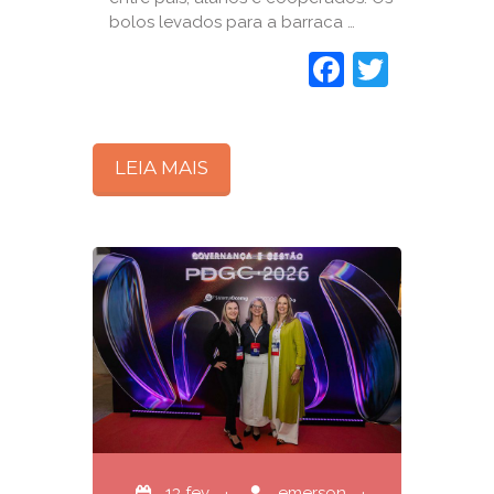
bolos levados para a barraca …
Faceboo
Twitte
LEIA MAIS
13 fev
·
emerson
·