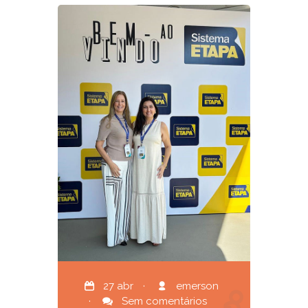
27 abr
·
emerson
·
Sem comentários