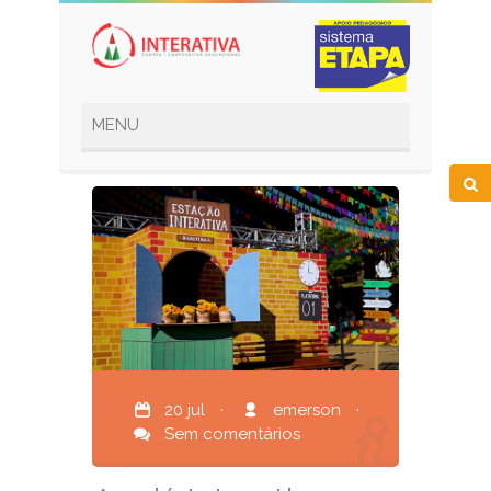
20 jul
·
emerson
·
Sem comentários