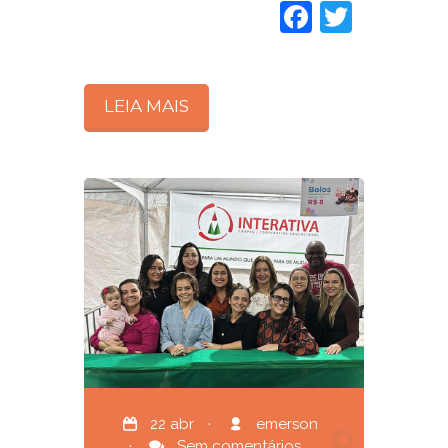
Faceboo
Twitte
LEIA MAIS
22 abr
·
emerson
·
Sem comentários