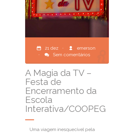
21 dez
·
emerson
·
Sem comentários
A Magia da TV –
Festa de
Encerramento da
Escola
Interativa/COOPEG
Uma viagem inesquecível pela