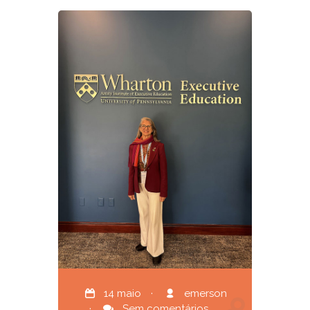
14 maio
·
emerson
·
Sem comentários