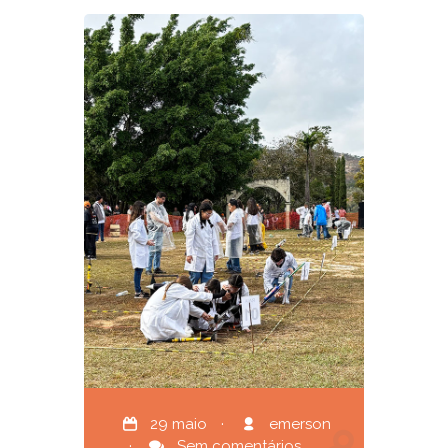
29 maio
·
emerson
·
Sem comentários