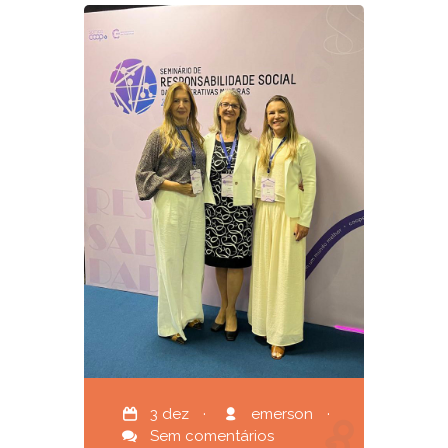
3 dez
·
emerson
·
Sem comentários