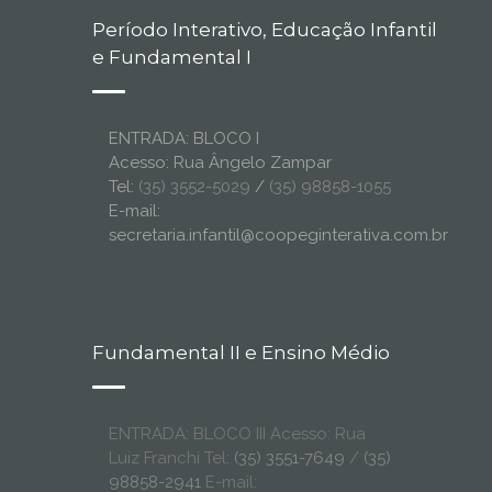
Período Interativo, Educação Infantil
e Fundamental I
ENTRADA: BLOCO I
Acesso: Rua Ângelo Zampar
Tel:
(35) 3552-5029
/
(35) 98858-1055
E-mail:
secretaria.infantil@coopeginterativa.com.br
Fundamental II e Ensino Médio
ENTRADA: BLOCO III Acesso: Rua
Luiz Franchi Tel:
(35) 3551-7649
/
(35)
98858-2941
E-mail: