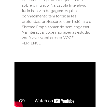
da teacher, o professor que ensina
sobre o mundo. Na Escola Interativa,
tudo isso vira bagagem. Aqui, o
conhecimento tem força: aulas
profundas, professores com história e o
Sistema Etapa somando sem engessar.
Na Interativa, você não apenas estuda,
você vive, você cresce, VOCÊ
PERTENCE.