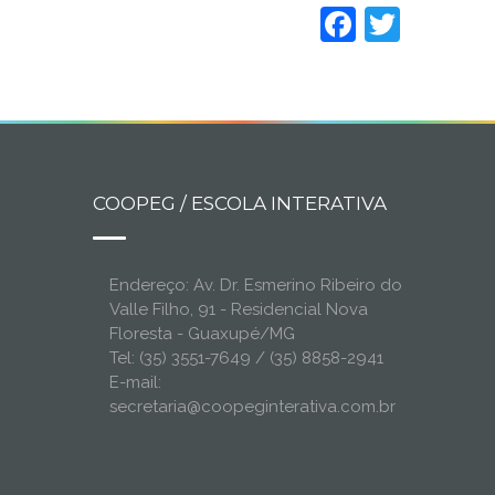
Faceboo
Twitt
COOPEG / ESCOLA INTERATIVA
Endereço: Av. Dr. Esmerino Ribeiro do
Valle Filho, 91 - Residencial Nova
Floresta - Guaxupé/MG
Tel: (35) 3551-7649 / (35) 8858-2941
E-mail:
secretaria@coopeginterativa.com.br