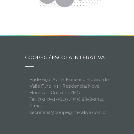
COOPEG / ESCOLA INTERATIVA
Endereço: Av. Dr. Esmerino Ribeiro do
Valle Filho, 91 - Residencial Nova
Floresta - Guaxupé/MG
Tel: (35) 3551-7649 / (35) 8858-2941
E-mail:
secretaria@coopeginterativa.com.br