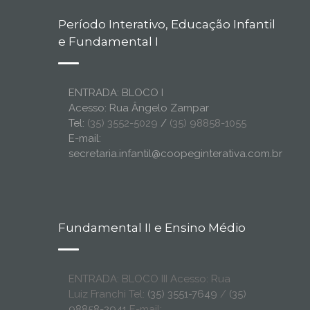
Período Interativo, Educação Infantil
e Fundamental I
ENTRADA: BLOCO I
Acesso: Rua Ângelo Zampar
Tel:
(35) 3552-5029
/
(35) 98858-1055
E-mail:
secretaria.infantil@coopeginterativa.com.br
Fundamental II e Ensino Médio
ENTRADA: BLOCO III Acesso: Rua
Luiz Franchi Tel:
(35) 3551-7649
/
(35)
98858-2941
E-mail: