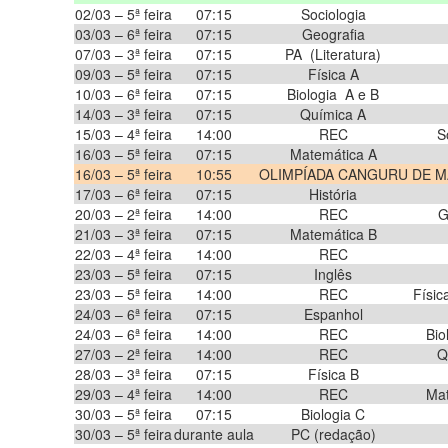
02/03 – 5ª feira
07:15
Sociologia
03/03 – 6ª feira
07:15
Geografia
07/03 – 3ª feira
07:15
PA (Literatura)
09/03 – 5ª feira
07:15
Física A
10/03 – 6ª feira
07:15
Biologia A e B
14/03 – 3ª feira
07:15
Química A
15/03 – 4ª feira
14:00
REC
S
16/03 – 5ª feira
07:15
Matemática A
16/03 – 5ª feira
10:55
OLIMPÍADA CANGURU DE M
17/03 – 6ª feira
07:15
História
20/03 – 2ª feira
14:00
REC
G
21/03 – 3ª feira
07:15
Matemática B
22/03 – 4ª feira
14:00
REC
23/03 – 5ª feira
07:15
Inglês
23/03 – 5ª feira
14:00
REC
Físic
24/03 – 6ª feira
07:15
Espanhol
24/03 – 6ª feira
14:00
REC
Bio
27/03 – 2ª feira
14:00
REC
Q
28/03 – 3ª feira
07:15
Física B
29/03 – 4ª feira
14:00
REC
Mat
30/03 – 5ª feira
07:15
Biologia C
30/03 – 5ª feira
durante aula
PC (redação)