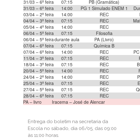
31/03 – 6ª feira
07:15
PB (Gramática)
31/03 – 6ª feira
14:00
PG 1 Simulado ENEM 1
Dur
03/04 – 2ª feira
14:00
REC
04/04 – 3ª feira
07:15
REC
Mat
05/04 – 4ª feira
14:00
REC
06/04 – 5ª feira
07:15
Filosofia
06/04 – 5ª feira
durante aula
PA (Livro)
07/04 – 6ª feira
07:15
Química B
07/04 – 6ª feira
14:00
REC
PC
11/04 – 3ª feira
07:15
REC
18/04 – 3ª feira
07:15
REC
B
20/04 – 5ª feira
14:00
REC
24/04 – 2ª feira
14:00
REC
P
25/04 – 3ª feira
07:15
REC
E
27/04 – 5ª feira
07:15
REC
Q
28/04 – 6ª feira
07:15
REC
PA – livro
Iracema – José de Alencar
Entrega do boletim na secretaria da
Escola no sábado, dia 06/05, das 09:00
às 11:00 horas.