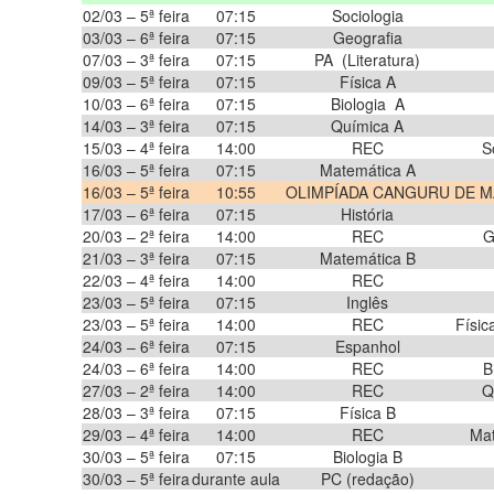
02/03 – 5ª feira
07:15
Sociologia
03/03 – 6ª feira
07:15
Geografia
07/03 – 3ª feira
07:15
PA (Literatura)
09/03 – 5ª feira
07:15
Física A
10/03 – 6ª feira
07:15
Biologia A
14/03 – 3ª feira
07:15
Química A
15/03 – 4ª feira
14:00
REC
S
16/03 – 5ª feira
07:15
Matemática A
16/03 – 5ª feira
10:55
OLIMPÍADA CANGURU DE M
17/03 – 6ª feira
07:15
História
20/03 – 2ª feira
14:00
REC
G
21/03 – 3ª feira
07:15
Matemática B
22/03 – 4ª feira
14:00
REC
23/03 – 5ª feira
07:15
Inglês
23/03 – 5ª feira
14:00
REC
Físic
24/03 – 6ª feira
07:15
Espanhol
24/03 – 6ª feira
14:00
REC
B
27/03 – 2ª feira
14:00
REC
Q
28/03 – 3ª feira
07:15
Física B
29/03 – 4ª feira
14:00
REC
Mat
30/03 – 5ª feira
07:15
Biologia B
30/03 – 5ª feira
durante aula
PC (redação)