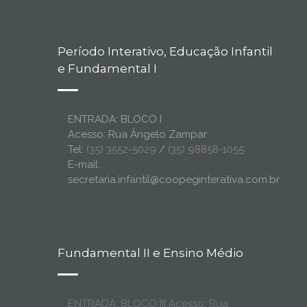
Período Interativo, Educação Infantil
e Fundamental I
ENTRADA: BLOCO I
Acesso: Rua Ângelo Zampar
Tel:
(35) 3552-5029
/
(35) 98858-1055
E-mail:
secretaria.infantil@coopeginterativa.com.br
Fundamental II e Ensino Médio
ENTRADA: BLOCO III Acesso: Rua