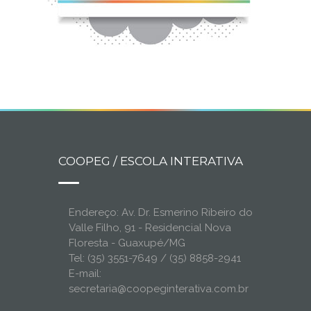
COOPEG / ESCOLA INTERATIVA
Endereço: Av. Dr. Esmerino Ribeiro do
Valle Filho, 91 - Residencial Nova
Floresta - Guaxupé/MG
Tel: (35) 3551-7649 / (35) 8858-2941
E-mail:
secretaria@coopeginterativa.com.br