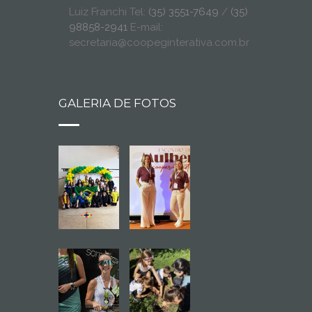
Luiz Franchi Tel:
(35) 3551-7649
/
(35)
98858-2941
E-mail:
secretaria@coopeginterativa.com.br
GALERIA DE FOTOS