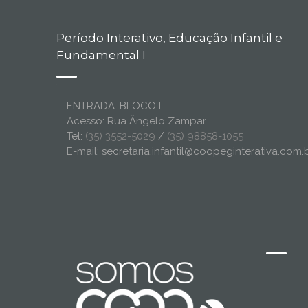
Período Interativo, Educação Infantil e
Fundamental I
ENTRADA: BLOCO I
Acesso: Rua Ângelo Zampar
Tel:
(35) 3552-5029
/
(35) 98858-1055
E-mail: secretaria.infantil@coopeginterativa.com.