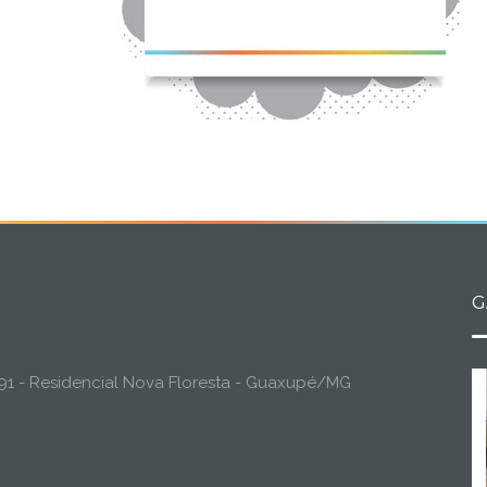
G
o, 91 - Residencial Nova Floresta - Guaxupé/MG