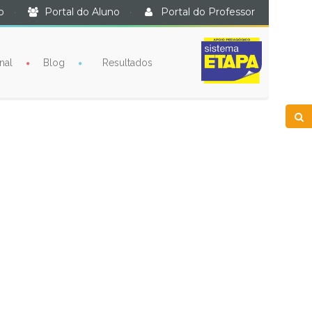
o
·
Portal do Aluno
·
Portal do Professor
nal
Blog
Resultados