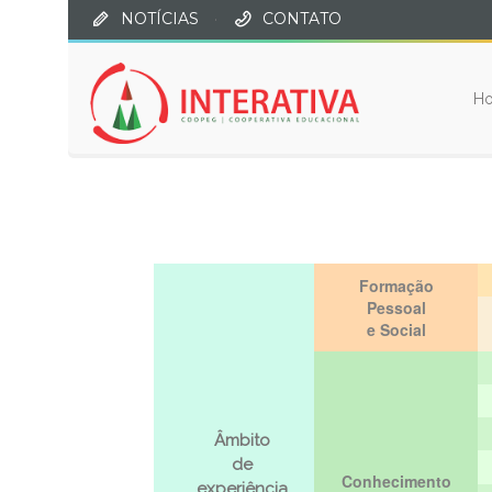
NOTÍCIAS
·
CONTATO
H
Formação
Pessoal
e Social
Âmbito
de
Conhecimento
experiência