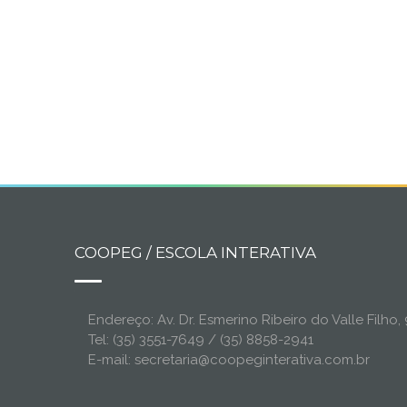
COOPEG / ESCOLA INTERATIVA
Endereço: Av. Dr. Esmerino Ribeiro do Valle Filh
Tel: (35) 3551-7649 / (35) 8858-2941
E-mail: secretaria@coopeginterativa.com.br