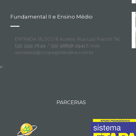
Fundamental II e Ensino Médio
ENTRADA: BLOCO III Acesso: Rua Luiz Franchi Tel:
(35) 3551-7649
/
(35) 98858-2941
E-mail:
secretaria@coopeginterativa.com.br
br
PARCERIAS