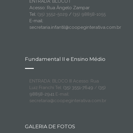
ENTRADA: BLOCO I
Acesso: Rua Ângelo Zampar
Tel:
(35) 3552-5029
/
(35) 98858-1055
E-mail:
secretaria.infantil@coopeginterativa.com.br
Fundamental II e Ensino Médio
ENTRADA: BLOCO III Acesso: Rua
Luiz Franchi Tel:
(35) 3551-7649
/
(35)
98858-2941
E-mail:
secretaria@coopeginterativa.com.br
GALERIA DE FOTOS