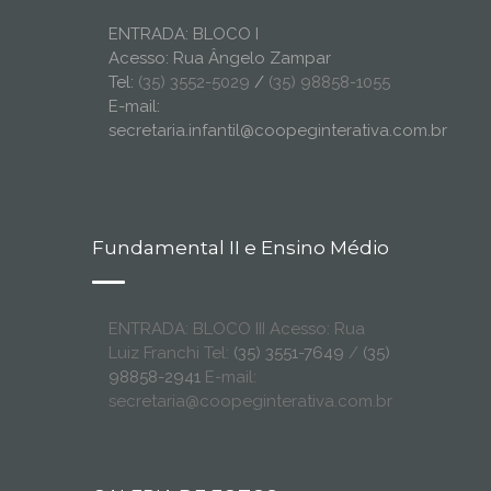
ENTRADA: BLOCO I
Acesso: Rua Ângelo Zampar
Tel:
(35) 3552-5029
/
(35) 98858-1055
E-mail:
secretaria.infantil@coopeginterativa.com.br
Fundamental II e Ensino Médio
ENTRADA: BLOCO III Acesso: Rua
Luiz Franchi Tel:
(35) 3551-7649
/
(35)
98858-2941
E-mail:
secretaria@coopeginterativa.com.br