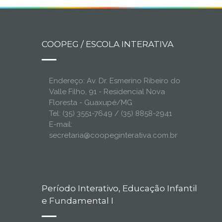
COOPEG / ESCOLA INTERATIVA
Endereço: Av. Dr. Esmerino Ribeiro do
Valle Filho, 91 - Residencial Nova
Floresta - Guaxupé/MG
Tel: (35) 3551-7649 / (35) 8858-2941
E-mail:
secretaria@coopeginterativa.com.br
Período Interativo, Educação Infantil
e Fundamental I