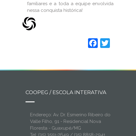
famíliares e a toda a equipe envolvida
nessa conquista histórica!
Faceboo
Twitt
COOPEG / ESCOLA INTERATIVA
Endereço: Av. Dr. Esmerino Ribeiro do
Valle Filho, 91 - Residencial Nova
Floresta - Guaxupé/MG
Tel: (35) 3551-7649 / (35) 8858-2941