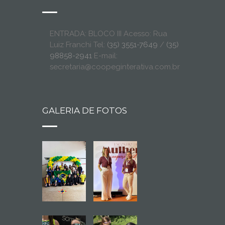
ENTRADA: BLOCO III Acesso: Rua
Luiz Franchi Tel:
(35) 3551-7649
/
(35)
98858-2941
E-mail:
secretaria@coopeginterativa.com.br
GALERIA DE FOTOS