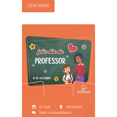
LEIA MAIS
17 out
·
emerson
·
Sem comentários