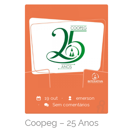
19 out
·
emerson
·
Sem comentários
Coopeg – 25 Anos