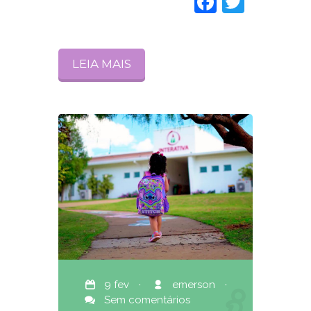
Faceboo
Twitte
LEIA MAIS
9 fev
·
emerson
·
Sem comentários