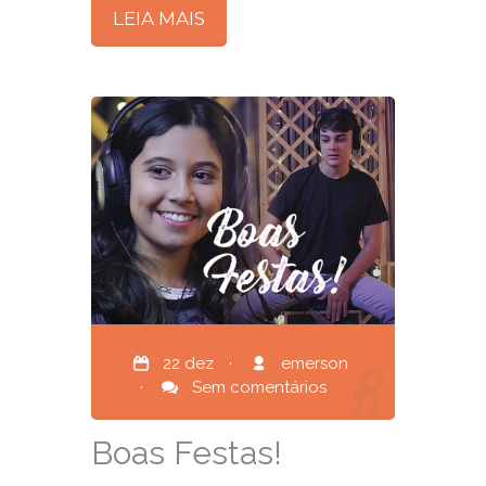
LEIA MAIS
22 dez
·
emerson
·
Sem comentários
Boas Festas!