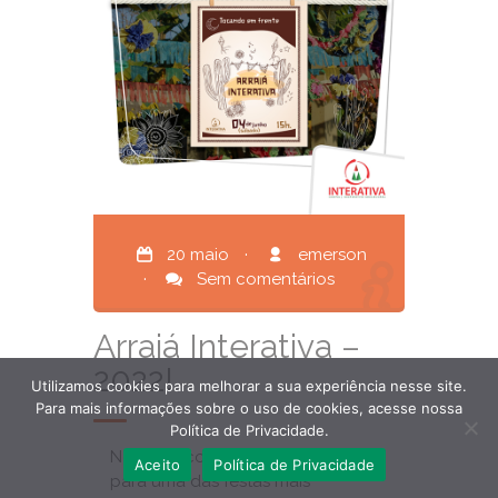
20 maio
·
emerson
·
Sem comentários
Arraiá Interativa –
2022!
Utilizamos cookies para melhorar a sua experiência nesse site.
Para mais informações sobre o uso de cookies, acesse nossa
Política de Privacidade.
Nosso encontro já está marcado
Aceito
Política de Privacidade
para uma das festas mais