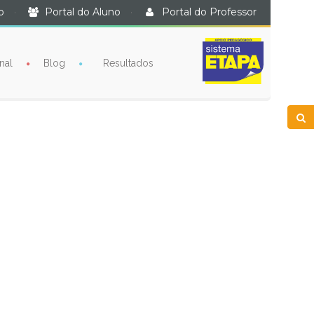
o
·
Portal do Aluno
·
Portal do Professor
nal
Blog
Resultados