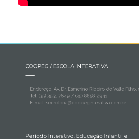
COOPEG / ESCOLA INTERATIVA
Endereço: Av. Dr. Esmerino Ribeiro do Valle Filh
Tel: (35) 3551-7649 / (35) 8858-2941
E-mail: secretaria@coopeginterativa.com.br
Período Interativo, Educação Infantil e