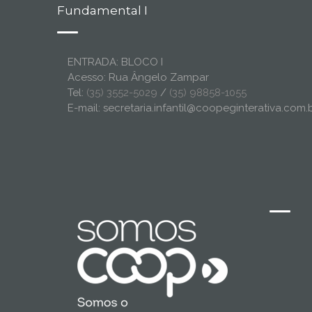
Fundamental I
ENTRADA: BLOCO I
Acesso: Rua Ângelo Zampar
Tel:
(35) 3552-5029
/
(35) 98858-1055
E-mail: secretaria.infantil@coopeginterativa.com.