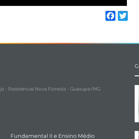
Face
Tw
G
o, 91 - Residencial Nova Floresta - Guaxupé/MG
Fundamental II e Ensino Médio