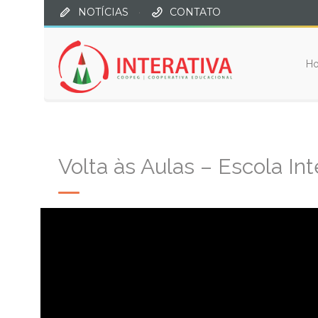
NOTÍCIAS
·
CONTATO
H
Volta às Aulas – Escola Int