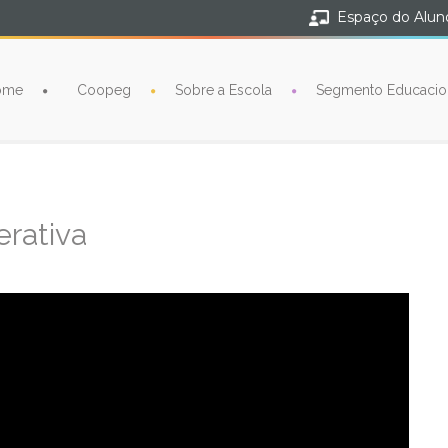
Espaço do Alun
ome
Coopeg
Sobre a Escola
Segmento Educacio
erativa