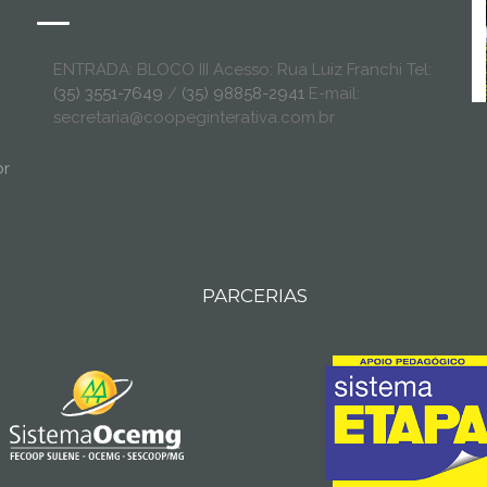
ENTRADA: BLOCO III Acesso: Rua Luiz Franchi Tel:
(35) 3551-7649
/
(35) 98858-2941
E-mail:
secretaria@coopeginterativa.com.br
br
PARCERIAS