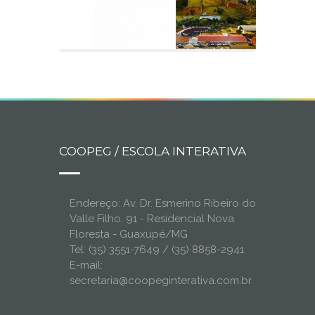
COOPEG / ESCOLA INTERATIVA
Endereço: Av. Dr. Esmerino Ribeiro do
Valle Filho, 91 - Residencial Nova
Floresta - Guaxupé/MG
Tel: (35) 3551-7649 / (35) 8858-2941
E-mail:
secretaria@coopeginterativa.com.br