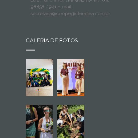
Luiz Franchi Tel:
(35) 3551-7649
/
(35)
98858-2941
E-mail:
secretaria@coopeginterativa.com.br
GALERIA DE FOTOS