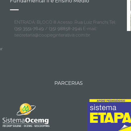
Fundamental II e Ensino Médio
ENTRADA: BLOCO III Acesso: Rua Luiz Franchi Tel:
(35) 3551-7649
/
(35) 98858-2941
E-mail:
secretaria@coopeginterativa.com.br
br
PARCERIAS