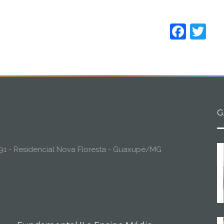
Face
Tw
G
o, 91 - Residencial Nova Floresta - Guaxupé/MG