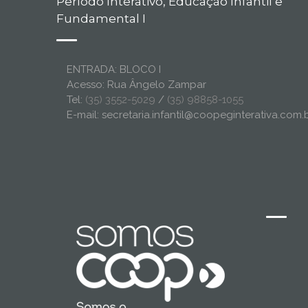
Período Interativo, Educação Infantil e
Fundamental I
ENTRADA: BLOCO I
Acesso: Rua Ângelo Zampar
Tel:
(35) 3552-5029
/
(35) 98858-1055
E-mail: secretaria.infantil@coopeginterativa.com.