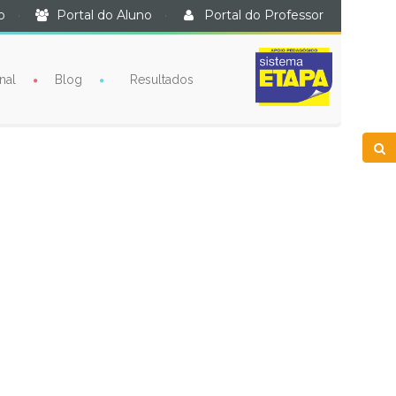
o
·
Portal do Aluno
·
Portal do Professor
nal
Blog
Resultados