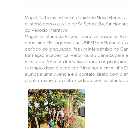
Magali Nehemy esteve na Unidade Nova Floresta a
e jatobá com o auxílio de Sr. Sebastião, funcion
do Período Interativo.
Magali foi aluna da Escola Interativa desde os 8 
concluir o EM, ingressou na UNESP em Botucatu, o
período de graduação, fez um intercâmbio no Can
formação acadêmica. Retornou ao Canadá para es
mestrado. A Escola Interativa aborda os princípi
exemplo disso é o projeto “Uma horta em minha Es
alunos à uma vivência e o contato direto com o a
plantio, manejo do solo, cuidado com as plantas, 