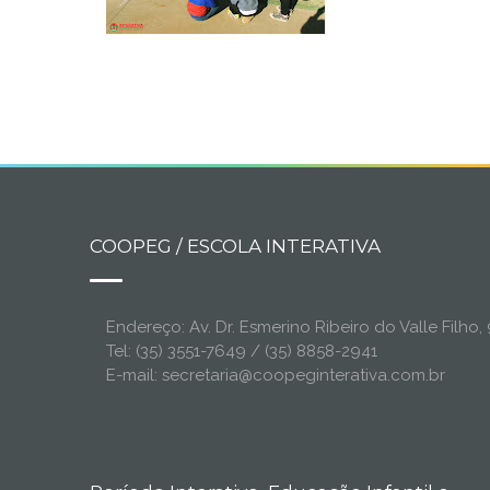
COOPEG / ESCOLA INTERATIVA
Endereço: Av. Dr. Esmerino Ribeiro do Valle Filh
Tel: (35) 3551-7649 / (35) 8858-2941
E-mail: secretaria@coopeginterativa.com.br