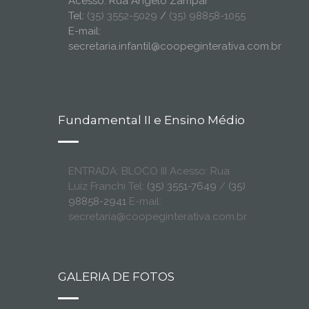
Acesso: Rua Ângelo Zampar
Tel:
(35) 3552-5029
/
(35) 98858-1055
E-mail:
secretaria.infantil@coopeginterativa.com.br
Fundamental II e Ensino Médio
ENTRADA: BLOCO III Acesso: Rua
Luiz Franchi Tel:
(35) 3551-7649
/
(35)
98858-2941
E-mail:
secretaria@coopeginterativa.com.br
GALERIA DE FOTOS