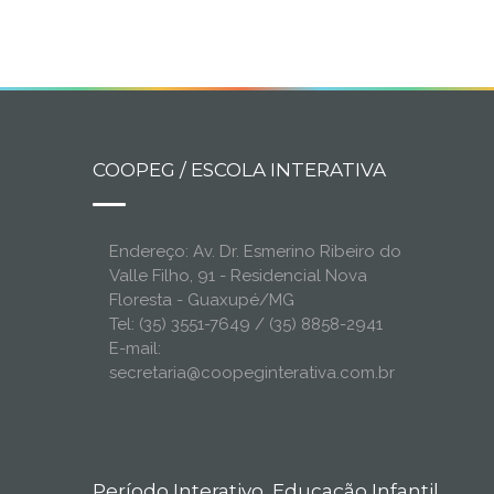
COOPEG / ESCOLA INTERATIVA
Endereço: Av. Dr. Esmerino Ribeiro do
Valle Filho, 91 - Residencial Nova
Floresta - Guaxupé/MG
Tel: (35) 3551-7649 / (35) 8858-2941
E-mail:
secretaria@coopeginterativa.com.br
Período Interativo, Educação Infantil