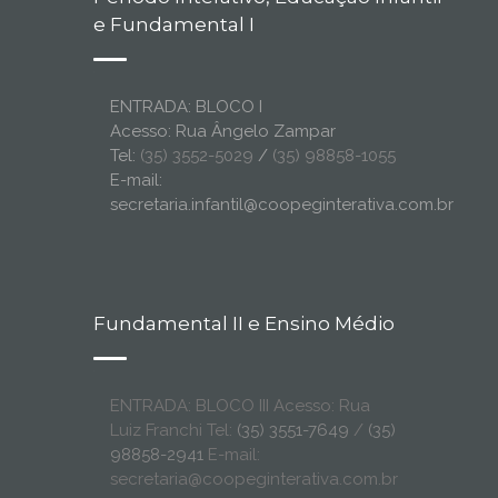
e Fundamental I
ENTRADA: BLOCO I
Acesso: Rua Ângelo Zampar
Tel:
(35) 3552-5029
/
(35) 98858-1055
E-mail:
secretaria.infantil@coopeginterativa.com.br
Fundamental II e Ensino Médio
ENTRADA: BLOCO III Acesso: Rua
Luiz Franchi Tel:
(35) 3551-7649
/
(35)
98858-2941
E-mail:
secretaria@coopeginterativa.com.br