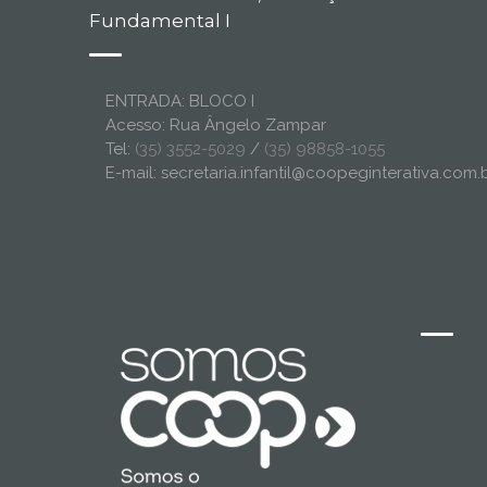
Fundamental I
ENTRADA: BLOCO I
Acesso: Rua Ângelo Zampar
Tel:
(35) 3552-5029
/
(35) 98858-1055
E-mail: secretaria.infantil@coopeginterativa.com.