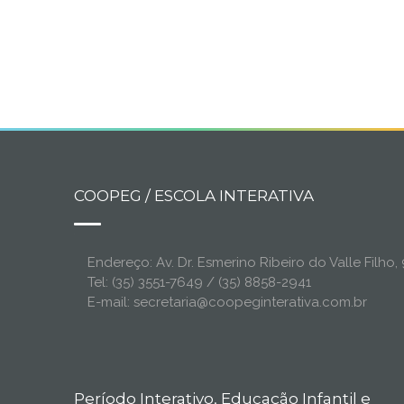
COOPEG / ESCOLA INTERATIVA
Endereço: Av. Dr. Esmerino Ribeiro do Valle Filh
Tel: (35) 3551-7649 / (35) 8858-2941
E-mail: secretaria@coopeginterativa.com.br
Período Interativo, Educação Infantil e