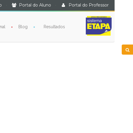
o
·
Portal do Aluno
·
Portal do Professor
nal
Blog
Resultados