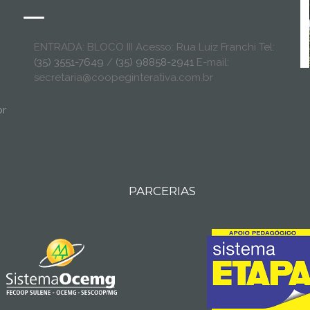
ENTRADA: BLOCO III Acesso: Rua Luiz Franchi Tel:
(35) 3551-7649
/
(35) 98858-2941
E-mail:
secretaria@coopeginterativa.com.br
br
PARCERIAS