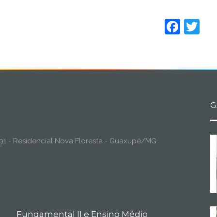
Face
Tw
G
o, 91 - Residencial Nova Floresta - Guaxupé/MG
Fundamental II e Ensino Médio