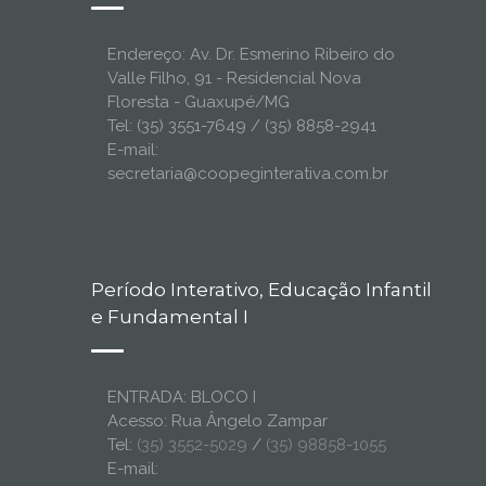
Endereço: Av. Dr. Esmerino Ribeiro do
Valle Filho, 91 - Residencial Nova
Floresta - Guaxupé/MG
Tel: (35) 3551-7649 / (35) 8858-2941
E-mail:
secretaria@coopeginterativa.com.br
Período Interativo, Educação Infantil
e Fundamental I
ENTRADA: BLOCO I
Acesso: Rua Ângelo Zampar
Tel:
(35) 3552-5029
/
(35) 98858-1055
E-mail: