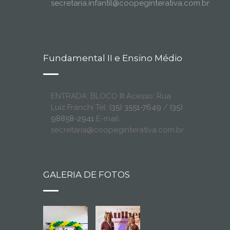
secretaria.infantil@coopeginterativa.com.br
Fundamental II e Ensino Médio
ENTRADA: BLOCO III Acesso: Rua
Luiz Franchi Tel:
(35) 3551-7649
/
(35)
98858-2941
E-mail:
secretaria@coopeginterativa.com.br
GALERIA DE FOTOS