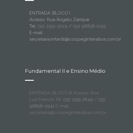
ENTRADA: BLOCO I
Acesso: Rua Ângelo Zampar
Tel:
(35) 3552-5029
/
(35) 98858-1055
E-mail:
secretaria.infantil@coopeginterativa.com.br
Fundamental II e Ensino Médio
ENTRADA: BLOCO III Acesso: Rua
Luiz Franchi Tel:
(35) 3551-7649
/
(35)
98858-2941
E-mail:
secretaria@coopeginterativa.com.br