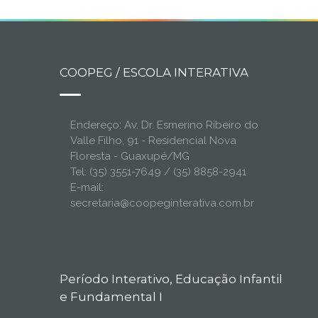
COOPEG / ESCOLA INTERATIVA
Endereço: Av. Dr. Esmerino Ribeiro do
Valle Filho, 91 - Residencial Nova
Floresta - Guaxupé/MG
Tel: (35) 3551-7649 / (35) 8858-2941
E-mail:
secretaria@coopeginterativa.com.br
Período Interativo, Educação Infantil
e Fundamental I