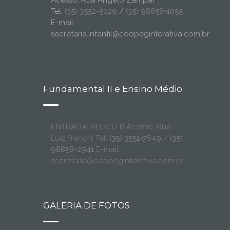
Acesso: Rua Ângelo Zampar
Tel:
(35) 3552-5029
/
(35) 98858-1055
E-mail:
secretaria.infantil@coopeginterativa.com.br
Fundamental II e Ensino Médio
ENTRADA: BLOCO III Acesso: Rua
Luiz Franchi Tel:
(35) 3551-7649
/
(35)
98858-2941
E-mail:
secretaria@coopeginterativa.com.br
GALERIA DE FOTOS