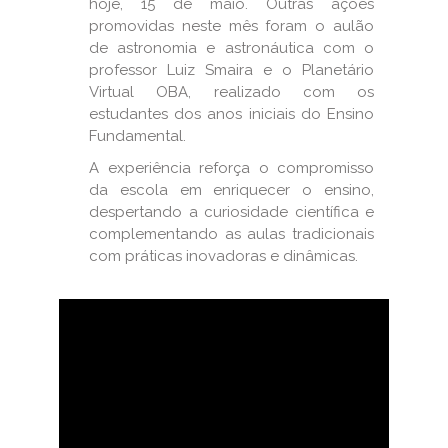
hoje, 15 de maio. Outras ações
promovidas neste mês foram o aulão
de astronomia e astronáutica com o
professor Luiz Smaira e o Planetário
Virtual OBA, realizado com os
estudantes dos anos iniciais do Ensino
Fundamental.
A experiência reforça o compromisso
da escola em enriquecer o ensino,
despertando a curiosidade científica e
complementando as aulas tradicionais
com práticas inovadoras e dinâmicas.