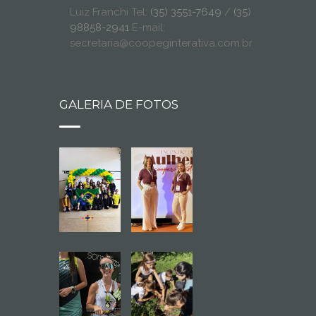
Luiz Franchi Tel:
(35) 3551-7649
/
(35)
98858-2941
E-mail:
secretaria@coopeginterativa.com.br
GALERIA DE FOTOS