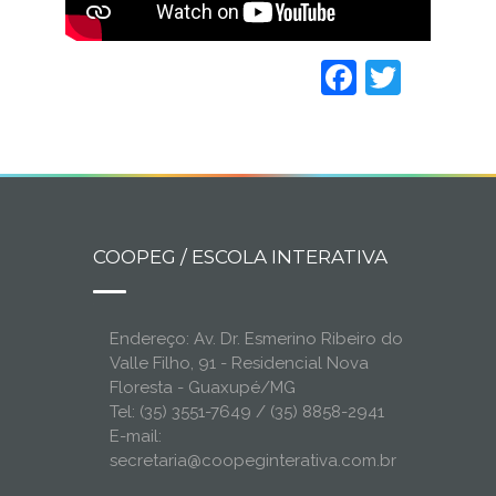
Faceboo
Twitt
COOPEG / ESCOLA INTERATIVA
Endereço: Av. Dr. Esmerino Ribeiro do
Valle Filho, 91 - Residencial Nova
Floresta - Guaxupé/MG
Tel: (35) 3551-7649 / (35) 8858-2941
E-mail:
secretaria@coopeginterativa.com.br