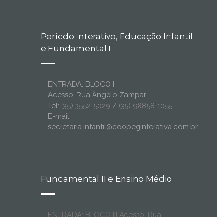
Período Interativo, Educação Infantil
e Fundamental I
ENTRADA: BLOCO I
Acesso: Rua Ângelo Zampar
Tel:
(35) 3552-5029
/
(35) 98858-1055
E-mail:
secretaria.infantil@coopeginterativa.com.br
Fundamental II e Ensino Médio
ENTRADA: BLOCO III Acesso: Rua