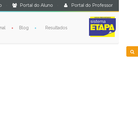
o
·
Portal do Aluno
·
Portal do Professor
nal
Blog
Resultados