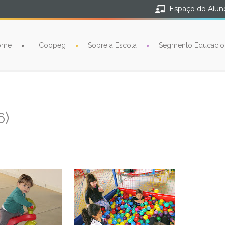
Espaço do Alun
ome
Coopeg
Sobre a Escola
Segmento Educacio
6)