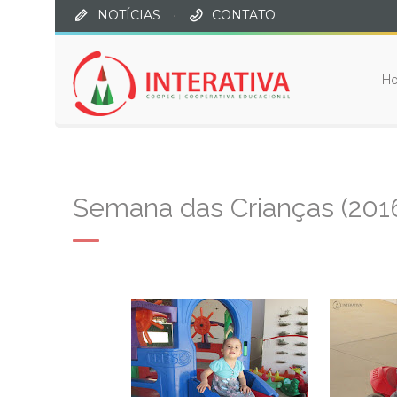
NOTÍCIAS
·
CONTATO
H
Semana das Crianças (201