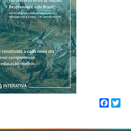
Face
Tw