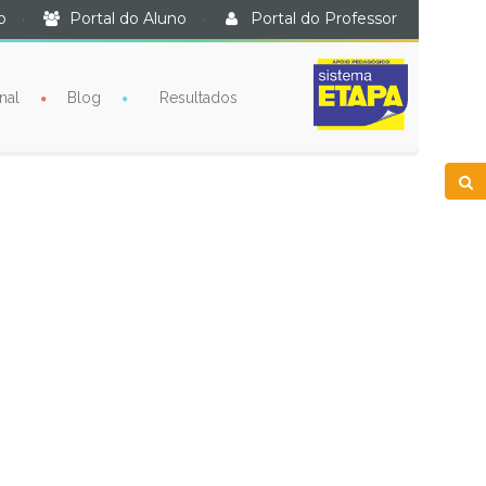
o
·
Portal do Aluno
·
Portal do Professor
nal
Blog
Resultados