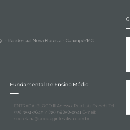
G
o, 91 - Residencial Nova Floresta - Guaxupé/MG
Fundamental II e Ensino Médio
ENTRADA: BLOCO III Acesso: Rua Luiz Franchi Tel:
(35) 3551-7649
/
(35) 98858-2941
E-mail:
secretaria@coopeginterativa.com.br