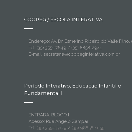
COOPEG / ESCOLA INTERATIVA
Endereço: Av. Dr. Esmerino Ribeiro do Valle Filh
Tel: (35) 3551-7649 / (35) 8858-2941
E-mail: secretaria@coopeginterativa.com.br
Período Interativo, Educação Infantil e
Fundamental I
ENTRADA: BLOCO I
Acesso: Rua Ângelo Zampar
Tel:
(35) 3552-5029
/
(35) 98858-1055