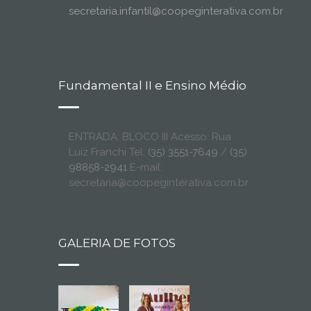
secretaria.infantil@coopeginterativa.com.br
Fundamental II e Ensino Médio
ENTRADA: BLOCO III Acesso: Rua
Luiz Franchi Tel:
(35) 3551-7649
/
(35)
98858-2941
E-mail:
secretaria@coopeginterativa.com.br
GALERIA DE FOTOS