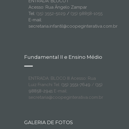
ENTRADA: BLOCO I
Acesso: Rua Ângelo Zampar
Tel:
(35) 3552-5029
/
(35) 98858-1055
E-mail:
secretaria.infantil@coopeginterativa.com.br
Fundamental II e Ensino Médio
ENTRADA: BLOCO III Acesso: Rua
Luiz Franchi Tel:
(35) 3551-7649
/
(35)
98858-2941
E-mail:
secretaria@coopeginterativa.com.br
GALERIA DE FOTOS