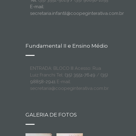
Tel:
(35) 3552-5029
/
(35) 98858-1055
E-mail:
secretaria.infantil@coopeginterativa.com.br
Fundamental II e Ensino Médio
ENTRADA: BLOCO III Acesso: Rua
Luiz Franchi Tel:
(35) 3551-7649
/
(35)
98858-2941
E-mail:
secretaria@coopeginterativa.com.br
GALERIA DE FOTOS