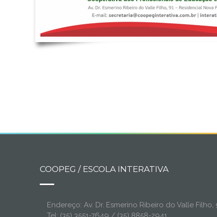
COOPEG / ESCOLA INTERATIVA
Endereço: Av. Dr. Esmerino Ribeiro do Valle Filh
Tel: (35) 3551-7649 / (35) 8858-2941