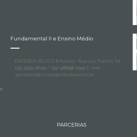
Fundamental II e Ensino Médio
ENTRADA: BLOCO III Acesso: Rua Luiz Franchi Tel:
(35) 3551-7649
/
(35) 98858-2941
E-mail:
secretaria@coopeginterativa.com.br
br
PARCERIAS