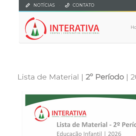
NOTÍCIAS
·
CONTATO
H
Lista de Material |
2º Período
| 