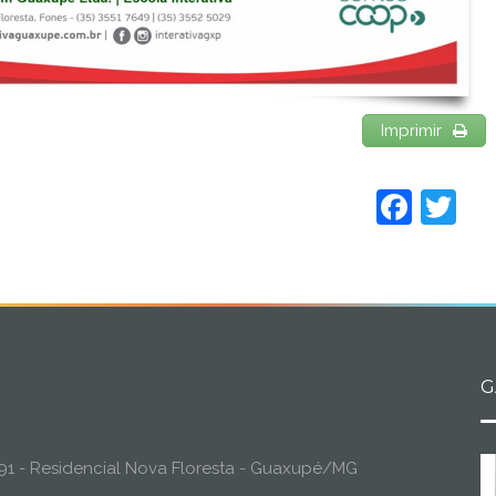
Imprimir
Face
Tw
G
o, 91 - Residencial Nova Floresta - Guaxupé/MG