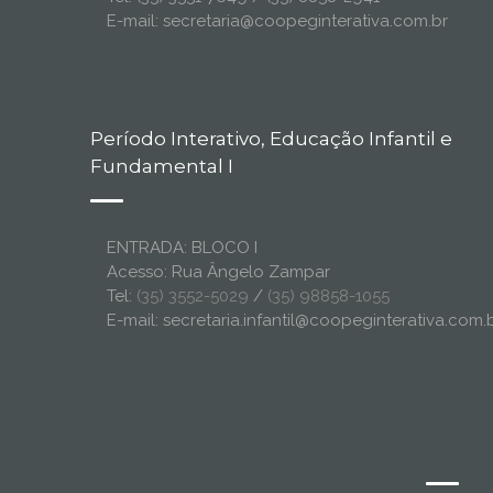
E-mail: secretaria@coopeginterativa.com.br
Período Interativo, Educação Infantil e
Fundamental I
ENTRADA: BLOCO I
Acesso: Rua Ângelo Zampar
Tel:
(35) 3552-5029
/
(35) 98858-1055
E-mail: secretaria.infantil@coopeginterativa.com.