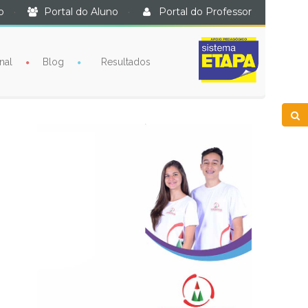
o
·
Portal do Aluno
·
Portal do Professor
nal
Blog
Resultados