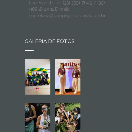
Luiz Franchi Tel:
(35) 3551-7649
/
(35)
98858-2941
E-mail:
secretaria@coopeginterativa.com.br
GALERIA DE FOTOS