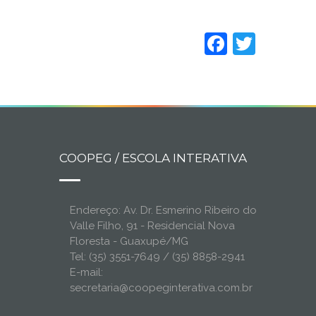
Faceboo
Twitt
COOPEG / ESCOLA INTERATIVA
Endereço: Av. Dr. Esmerino Ribeiro do
Valle Filho, 91 - Residencial Nova
Floresta - Guaxupé/MG
Tel: (35) 3551-7649 / (35) 8858-2941
E-mail:
secretaria@coopeginterativa.com.br