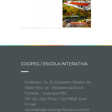
COOPEG / ESCOLA INTERATIVA
Endereço: Av. Dr. Esmerino Ribeiro do
Valle Filho, 91 - Residencial Nova
Floresta - Guaxupé/MG
Tel: (35) 3551-7649 / (35) 8858-2941
E-mail:
secretaria@coopeginterativa.com.br