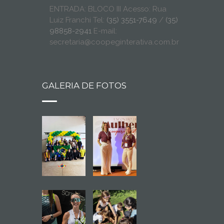
ENTRADA: BLOCO III Acesso: Rua
Luiz Franchi Tel:
(35) 3551-7649
/
(35)
98858-2941
E-mail:
secretaria@coopeginterativa.com.br
GALERIA DE FOTOS