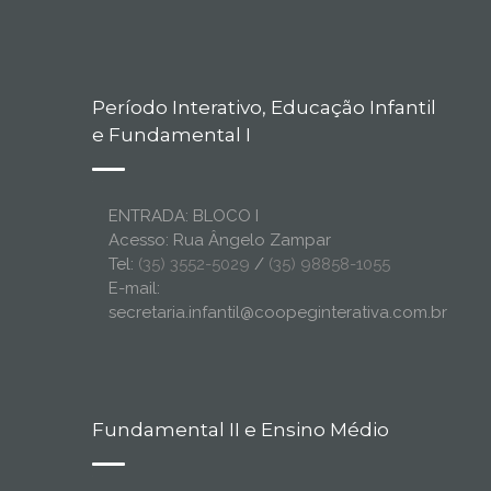
Período Interativo, Educação Infantil
e Fundamental I
ENTRADA: BLOCO I
Acesso: Rua Ângelo Zampar
Tel:
(35) 3552-5029
/
(35) 98858-1055
E-mail:
secretaria.infantil@coopeginterativa.com.br
Fundamental II e Ensino Médio