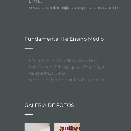
E-mail:
secretaria.infantil@coopeginterativa.com.br
Fundamental II e Ensino Médio
ENTRADA: BLOCO III Acesso: Rua
Luiz Franchi Tel:
(35) 3551-7649
/
(35)
98858-2941
E-mail:
secretaria@coopeginterativa.com.br
GALERIA DE FOTOS