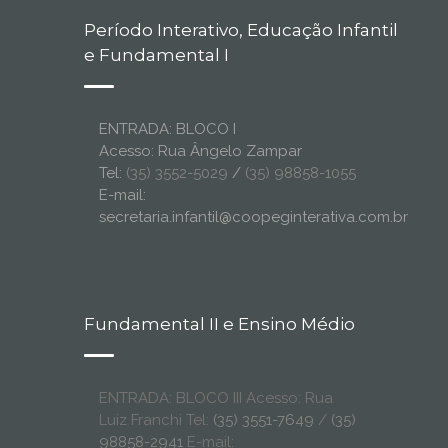
Período Interativo, Educação Infantil
e Fundamental I
ENTRADA: BLOCO I
Acesso: Rua Ângelo Zampar
Tel:
(35) 3552-5029
/
(35) 98858-1055
E-mail:
secretaria.infantil@coopeginterativa.com.br
Fundamental II e Ensino Médio
ENTRADA: BLOCO III Acesso: Rua
Luiz Franchi Tel:
(35) 3551-7649
/
(35)
98858-2941
E-mail: