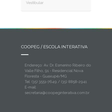
Vestibular
COOPEG / ESCOLA INTERATIVA
Endereço: Av. Dr. Esmerino Ribeiro do
Valle Filho, 91 - Residencial Nova
Floresta - Guaxupé/MG
Tel: (35) 3551-7649 / (35) 8858-2941
E-mail:
secretaria@coopeginterativa.com.br