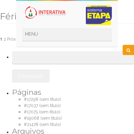
Férias Escolares
Navegação
1
2
Próxima página
por
Pesquisar
posts
por:
Páginas
#17298 (sem título)
#17037 (sem título)
#17075 (sem título)
#19068 (sem título)
#21478 (sem título)
Arquivos