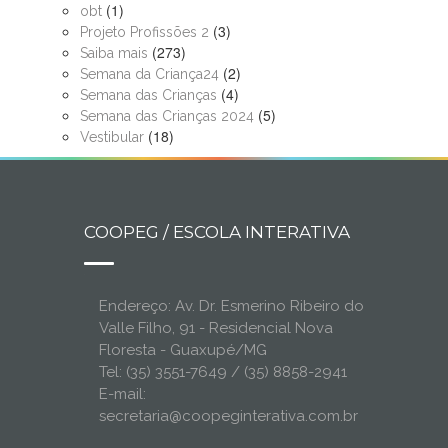
(1)
obt
(3)
Projeto Profissões 2
(273)
Saiba mais
(2)
Semana da Criança24
(4)
Semana das Crianças
(5)
Semana das Crianças 2024
(18)
Vestibular
COOPEG / ESCOLA INTERATIVA
Endereço: Av. Dr. Esmerino Ribeiro do
Valle Filho, 91 - Residencial Nova
Floresta - Guaxupé/MG
Tel: (35) 3551-7649 / (35) 8858-2941
E-mail:
secretaria@coopeginterativa.com.br