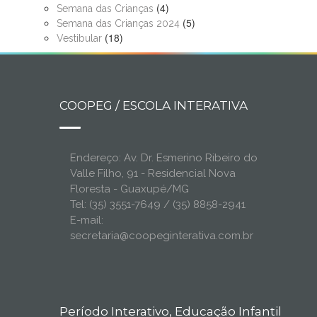
(4)
Semana das Crianças
(5)
Semana das Crianças 2024
(18)
Vestibular
COOPEG / ESCOLA INTERATIVA
Endereço: Av. Dr. Esmerino Ribeiro do
Valle Filho, 91 - Residencial Nova
Floresta - Guaxupé/MG
Tel: (35) 3551-7649 / (35) 8858-2941
E-mail:
secretaria@coopeginterativa.com.br
Período Interativo, Educação Infantil