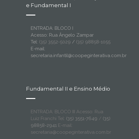
e Fundamental I
ENTRADA: BLOCO I
Acesso: Rua Ângelo Zampar
Tel:
(35) 3552-5029
/
(35) 98858-1055
E-mail:
secretaria.infantil@coopeginterativa.com.br
Fundamental II e Ensino Médio
ENTRADA: BLOCO III Acesso: Rua
Luiz Franchi Tel:
(35) 3551-7649
/
(35)
98858-2941
E-mail:
secretaria@coopeginterativa.com.br