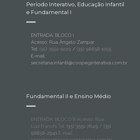
Período Interativo, Educação Infantil
e Fundamental I
ENTRADA: BLOCO I
Acesso: Rua Ângelo Zampar
Tel:
(35) 3552-5029
/
(35) 98858-1055
E-mail:
secretaria.infantil@coopeginterativa.com.br
Fundamental II e Ensino Médio
ENTRADA: BLOCO III Acesso: Rua
Luiz Franchi Tel:
(35) 3551-7649
/
(35)
98858-2941
E-mail: