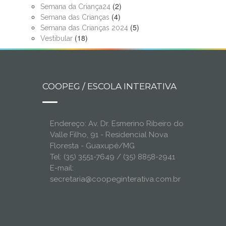
(2)
Semana da Criança24
(4)
Semana das Crianças
(5)
Semana das Crianças 2024
(18)
Vestibular
COOPEG / ESCOLA INTERATIVA
Endereço: Av. Dr. Esmerino Ribeiro do
Valle Filho, 91 - Residencial Nova
Floresta - Guaxupé/MG
Tel: (35) 3551-7649 / (35) 8858-2941
E-mail:
secretaria@coopeginterativa.com.br