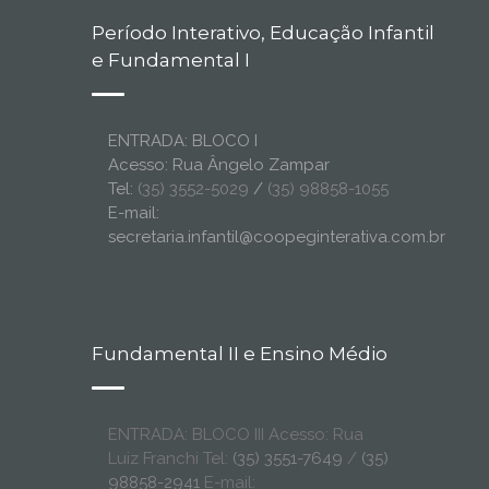
Período Interativo, Educação Infantil
e Fundamental I
ENTRADA: BLOCO I
Acesso: Rua Ângelo Zampar
Tel:
(35) 3552-5029
/
(35) 98858-1055
E-mail:
secretaria.infantil@coopeginterativa.com.br
Fundamental II e Ensino Médio
ENTRADA: BLOCO III Acesso: Rua
Luiz Franchi Tel:
(35) 3551-7649
/
(35)
98858-2941
E-mail: