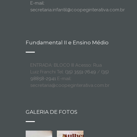
E-mail:
secretaria.infantil@coopeginterativa.com.br
Fundamental II e Ensino Médio
ENTRADA: BLOCO III Acesso: Rua
Luiz Franchi Tel:
(35) 3551-7649
/
(35)
98858-2941
E-mail:
secretaria@coopeginterativa.com.br
GALERIA DE FOTOS