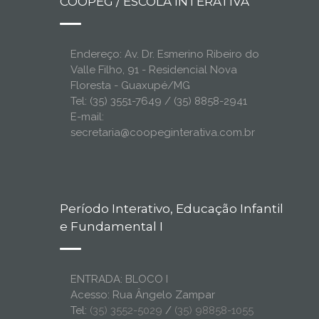
COOPEG / ESCOLA INTERATIVA
Endereço: Av. Dr. Esmerino Ribeiro do
Valle Filho, 91 - Residencial Nova
Floresta - Guaxupé/MG
Tel: (35) 3551-7649 / (35) 8858-2941
E-mail:
secretaria@coopeginterativa.com.br
Período Interativo, Educação Infantil
e Fundamental I
ENTRADA: BLOCO I
Acesso: Rua Ângelo Zampar
Tel:
(35) 3552-5029
/
(35) 98858-1055