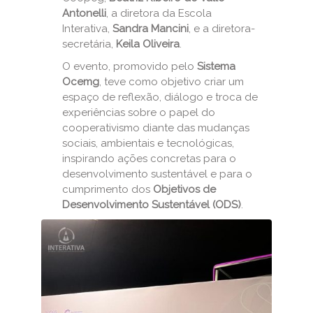
Antonelli
, a diretora da Escola
Interativa,
Sandra Mancini
, e a diretora-
secretária,
Keila Oliveira
.
O evento, promovido pelo
Sistema
Ocemg
, teve como objetivo criar um
espaço de reflexão, diálogo e troca de
experiências sobre o papel do
cooperativismo diante das mudanças
sociais, ambientais e tecnológicas,
inspirando ações concretas para o
desenvolvimento sustentável e para o
cumprimento dos
Objetivos de
Desenvolvimento Sustentável (ODS)
.