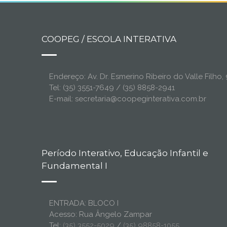
COOPEG / ESCOLA INTERATIVA
Endereço: Av. Dr. Esmerino Ribeiro do Valle Filh
Tel: (35) 3551-7649 / (35) 8858-2941
E-mail: secretaria@coopeginterativa.com.br
Período Interativo, Educação Infantil e
Fundamental I
ENTRADA: BLOCO I
Acesso: Rua Ângelo Zampar
Tel:
(35) 3552-5029
/
(35) 98858-1055