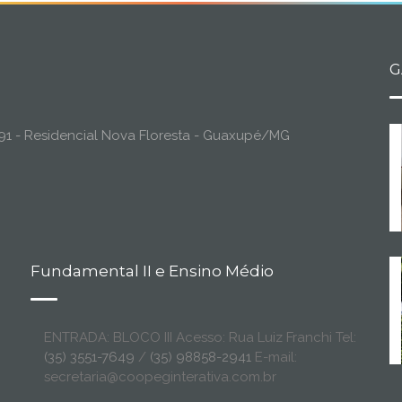
G
o, 91 - Residencial Nova Floresta - Guaxupé/MG
Fundamental II e Ensino Médio
ENTRADA: BLOCO III Acesso: Rua Luiz Franchi Tel:
(35) 3551-7649
/
(35) 98858-2941
E-mail:
secretaria@coopeginterativa.com.br