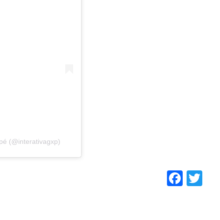
pé (@interativagxp)
Face
Tw