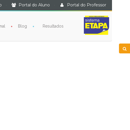
o
·
Portal do Aluno
·
Portal do Professor
nal
Blog
Resultados