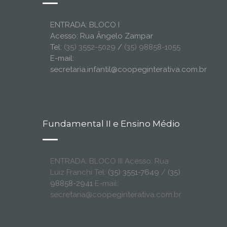
ENTRADA: BLOCO I
Acesso: Rua Ângelo Zampar
Tel:
(35) 3552-5029
/
(35) 98858-1055
E-mail:
secretaria.infantil@coopeginterativa.com.br
Fundamental II e Ensino Médio
ENTRADA: BLOCO III Acesso: Rua
Luiz Franchi Tel:
(35) 3551-7649
/
(35)
98858-2941
E-mail:
secretaria@coopeginterativa.com.br