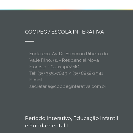
COOPEG / ESCOLA INTERATIVA
Endereço: Av. Dr. Esmerino Ribeiro do
Valle Filho, 91 - Residencial Nova
Floresta - Guaxupé/MG
Tel: (35) 3551-7649 / (35) 8858-2941
E-mail:
secretaria@coopeginterativa.com.br
Período Interativo, Educação Infantil
e Fundamental I