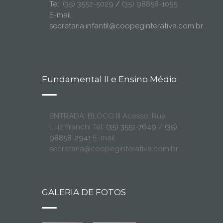
Tel:
(35) 3552-5029
/
(35) 98858-1055
E-mail:
secretaria.infantil@coopeginterativa.com.br
Fundamental II e Ensino Médio
ENTRADA: BLOCO III Acesso: Rua
Luiz Franchi Tel:
(35) 3551-7649
/
(35)
98858-2941
E-mail:
secretaria@coopeginterativa.com.br
GALERIA DE FOTOS