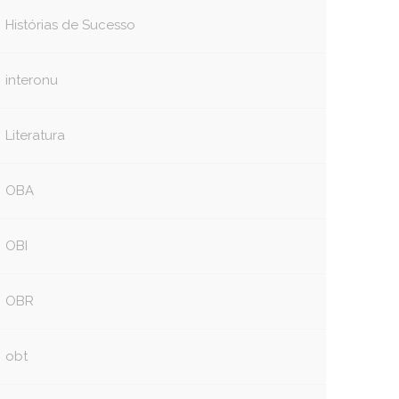
Histórias de Sucesso
interonu
Literatura
OBA
OBI
OBR
book
itter
obt