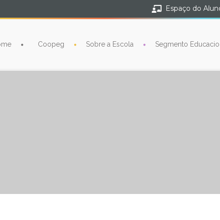
Espaço do Alun
ome
Coopeg
Sobre a Escola
Segmento Educacio