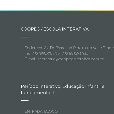
COOPEG / ESCOLA INTERATIVA
Endereço: Av. Dr. Esmerino Ribeiro do Valle Filh
Tel: (35) 3551-7649 / (35) 8858-2941
E-mail: secretaria@coopeginterativa.com.br
Período Interativo, Educação Infantil e
Fundamental I
ENTRADA: BLOCO I