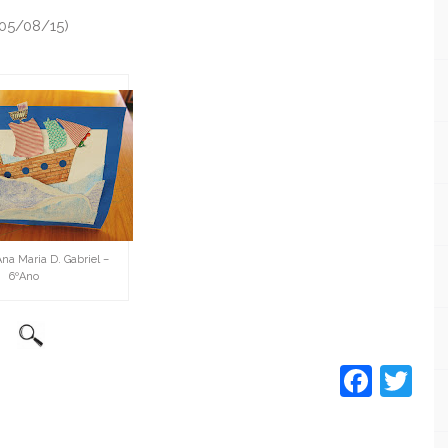
(05/08/15)
Ana Maria D. Gabriel –
6ºAno
Face
Tw