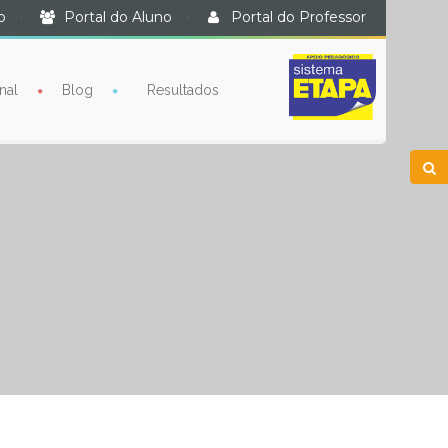
o
·
Portal do Aluno
·
Portal do Professor
nal
Blog
Resultados