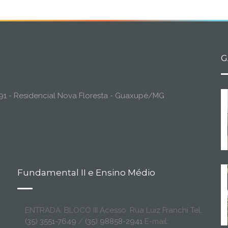
G
o, 91 - Residencial Nova Floresta - Guaxupé/MG
Fundamental II e Ensino Médio
ENTRADA: BLOCO III Acesso: Rua Luiz Franchi Tel:
(35) 3551-7649
/
(35) 98858-2941
E-mail: