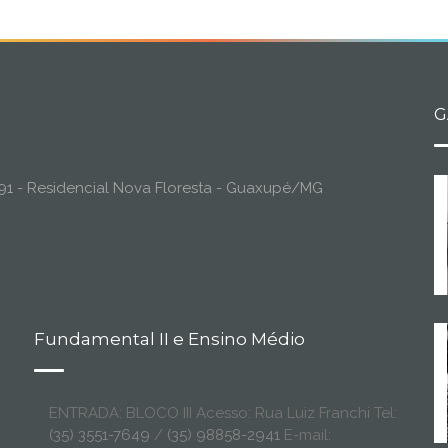
G
o, 91 - Residencial Nova Floresta - Guaxupé/MG
Fundamental II e Ensino Médio
ENTRADA: BLOCO III Acesso: Rua Luiz Franchi Tel:
(35) 3551-7649
/
(35) 98858-2941
E-mail: