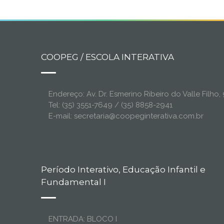
COOPEG / ESCOLA INTERATIVA
Endereço: Av. Dr. Esmerino Ribeiro do Valle Filh
Tel: (35) 3551-7649 / (35) 8858-2941
E-mail: secretaria@coopeginterativa.com.br
Período Interativo, Educação Infantil e
Fundamental I
ENTRADA: BLOCO I