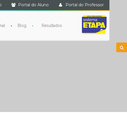
o
·
Portal do Aluno
·
Portal do Professor
nal
Blog
Resultados