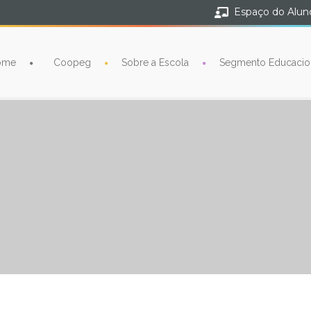
Espaço do Alun
ome
Coopeg
Sobre a Escola
Segmento Educacio