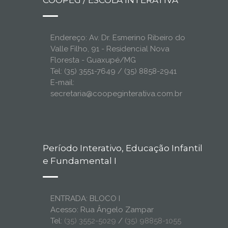
COOPEG / ESCOLA INTERATIVA
Endereço: Av. Dr. Esmerino Ribeiro do
Valle Filho, 91 - Residencial Nova
Floresta - Guaxupé/MG
Tel: (35) 3551-7649 / (35) 8858-2941
E-mail:
secretaria@coopeginterativa.com.br
Período Interativo, Educação Infantil
e Fundamental I
ENTRADA: BLOCO I
Acesso: Rua Ângelo Zampar
Tel:
(35) 3552-5029
/
(35) 98858-1055