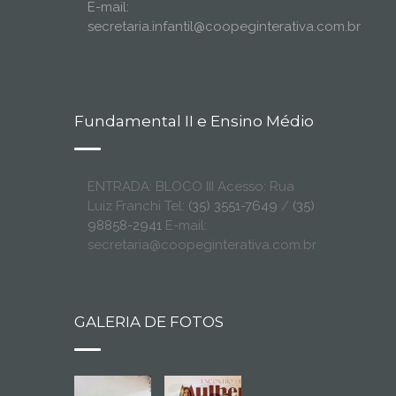
E-mail:
secretaria.infantil@coopeginterativa.com.br
Fundamental II e Ensino Médio
ENTRADA: BLOCO III Acesso: Rua
Luiz Franchi Tel:
(35) 3551-7649
/
(35)
98858-2941
E-mail:
secretaria@coopeginterativa.com.br
GALERIA DE FOTOS