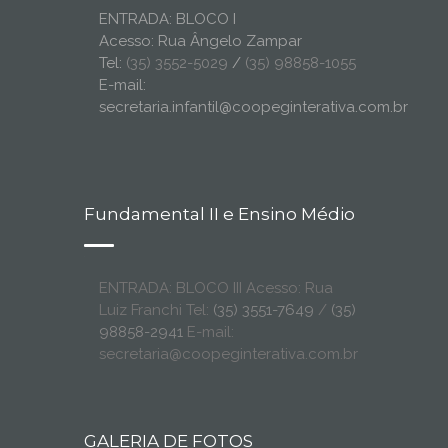
ENTRADA: BLOCO I
Acesso: Rua Ângelo Zampar
Tel:
(35) 3552-5029
/
(35) 98858-1055
E-mail:
secretaria.infantil@coopeginterativa.com.br
Fundamental II e Ensino Médio
ENTRADA: BLOCO III Acesso: Rua
Luiz Franchi Tel:
(35) 3551-7649
/
(35)
98858-2941
E-mail:
secretaria@coopeginterativa.com.br
GALERIA DE FOTOS