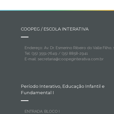
COOPEG / ESCOLA INTERATIVA
Endereço: Av. Dr. Esmerino Ribeiro do Valle Filh
Tel: (35) 3551-7649 / (35) 8858-2941
E-mail: secretaria@coopeginterativa.com.br
Período Interativo, Educação Infantil e
Fundamental I
ENTRADA: BLOCO I