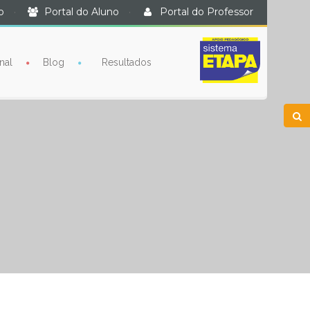
o
·
Portal do Aluno
·
Portal do Professor
nal
Blog
Resultados