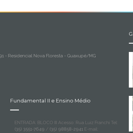
G
o, 91 - Residencial Nova Floresta - Guaxupé/MG
Fundamental II e Ensino Médio
ENTRADA: BLOCO III Acesso: Rua Luiz Franchi Tel:
(35) 3551-7649
/
(35) 98858-2941
E-mail: