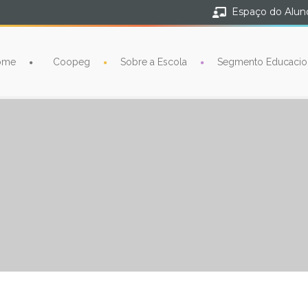
Espaço do Alun
ome
Coopeg
Sobre a Escola
Segmento Educacio