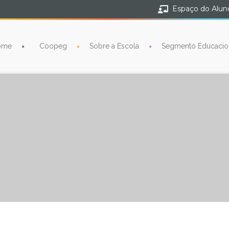
Espaço do Alun
ome
Coopeg
Sobre a Escola
Segmento Educacio