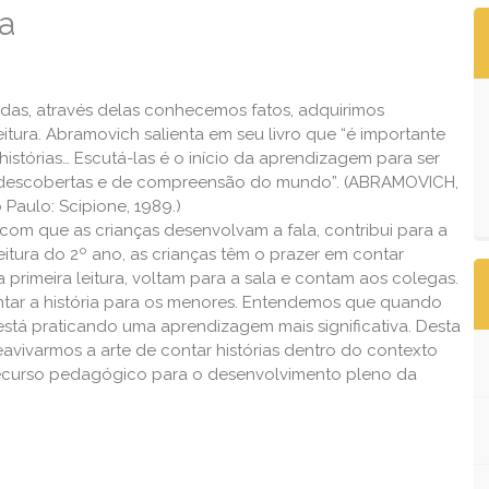
ra
vidas, através delas conhecemos fatos, adquirimos
itura. Abramovich salienta em seu livro que “é importante
istórias… Escutá-las é o início da aprendizagem para ser
 de descobertas e de compreensão do mundo”. (ABRAMOVICH,
o Paulo: Scipione, 1989.)
z com que as crianças desenvolvam a fala, contribui para a
eitura do 2º ano, as crianças têm o prazer em contar
 a primeira leitura, voltam para a sala e contam aos colegas.
ntar a história para os menores. Entendemos que quando
e está praticando uma aprendizagem mais significativa. Desta
reavivarmos a arte de contar histórias dentro do contexto
 recurso pedagógico para o desenvolvimento pleno da