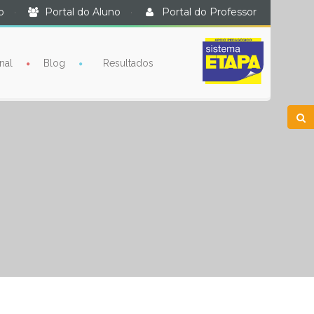
o
·
Portal do Aluno
·
Portal do Professor
nal
Blog
Resultados