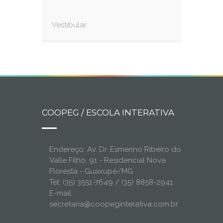
Vestibular
COOPEG / ESCOLA INTERATIVA
Endereço: Av. Dr. Esmerino Ribeiro do
Valle Filho, 91 - Residencial Nova
Floresta - Guaxupé/MG
Tel: (35) 3551-7649 / (35) 8858-2941
E-mail:
secretaria@coopeginterativa.com.br