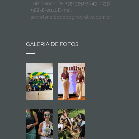
Luiz Franchi Tel:
(35) 3551-7649
/
(35)
98858-2941
E-mail:
secretaria@coopeginterativa.com.br
GALERIA DE FOTOS