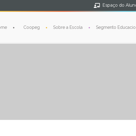
Espaço do Alun
ome
Coopeg
Sobre a Escola
Segmento Educacio