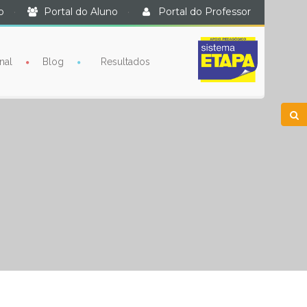
o
·
Portal do Aluno
·
Portal do Professor
nal
Blog
Resultados