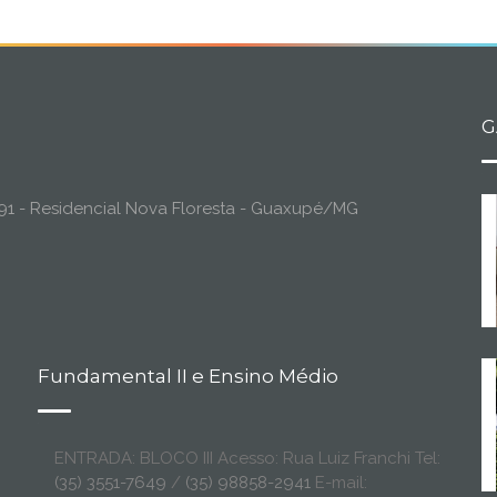
G
o, 91 - Residencial Nova Floresta - Guaxupé/MG
Fundamental II e Ensino Médio
ENTRADA: BLOCO III Acesso: Rua Luiz Franchi Tel:
(35) 3551-7649
/
(35) 98858-2941
E-mail: