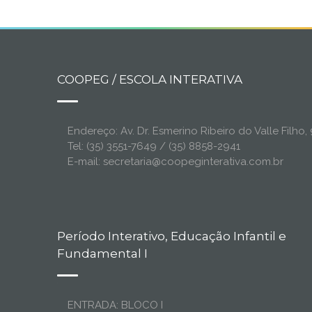
COOPEG / ESCOLA INTERATIVA
Endereço: Av. Dr. Esmerino Ribeiro do Valle Filh
Tel: (35) 3551-7649 / (35) 8858-2941
E-mail: secretaria@coopeginterativa.com.br
Período Interativo, Educação Infantil e
Fundamental I
ENTRADA: BLOCO I