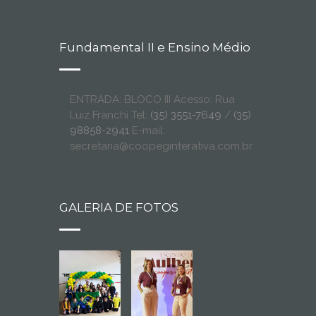
Fundamental II e Ensino Médio
ENTRADA: BLOCO III Acesso: Rua
Luiz Franchi Tel:
(35) 3551-7649
/
(35)
98858-2941
E-mail:
secretaria@coopeginterativa.com.br
GALERIA DE FOTOS