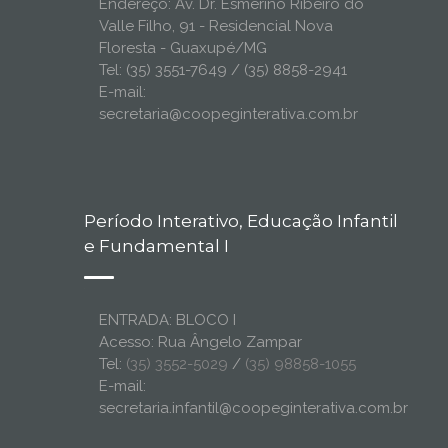
Endereço: Av. Dr. Esmerino Ribeiro do
Valle Filho, 91 - Residencial Nova
Floresta - Guaxupé/MG
Tel: (35) 3551-7649 / (35) 8858-2941
E-mail:
secretaria@coopeginterativa.com.br
Período Interativo, Educação Infantil
e Fundamental I
ENTRADA: BLOCO I
Acesso: Rua Ângelo Zampar
Tel:
(35) 3552-5029
/
(35) 98858-1055
E-mail:
secretaria.infantil@coopeginterativa.com.br