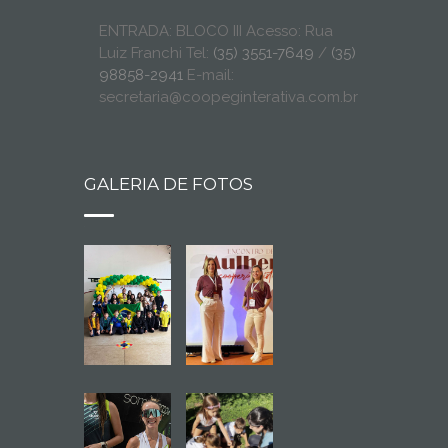
ENTRADA: BLOCO III Acesso: Rua
Luiz Franchi Tel:
(35) 3551-7649
/
(35)
98858-2941
E-mail:
secretaria@coopeginterativa.com.br
GALERIA DE FOTOS