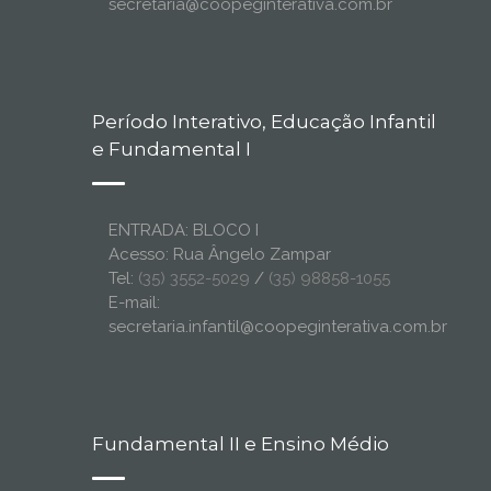
secretaria@coopeginterativa.com.br
Período Interativo, Educação Infantil
e Fundamental I
ENTRADA: BLOCO I
Acesso: Rua Ângelo Zampar
Tel:
(35) 3552-5029
/
(35) 98858-1055
E-mail:
secretaria.infantil@coopeginterativa.com.br
Fundamental II e Ensino Médio