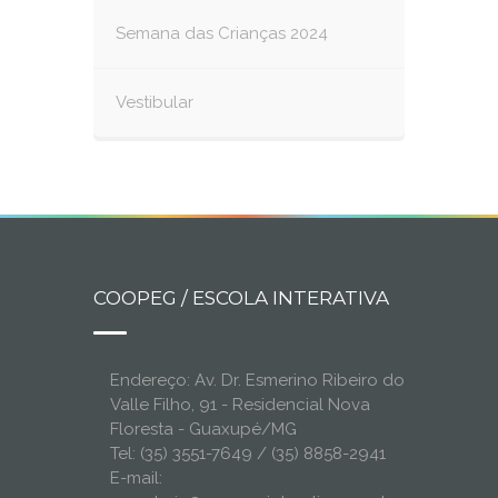
Semana das Crianças 2024
Vestibular
COOPEG / ESCOLA INTERATIVA
Endereço: Av. Dr. Esmerino Ribeiro do
Valle Filho, 91 - Residencial Nova
Floresta - Guaxupé/MG
Tel: (35) 3551-7649 / (35) 8858-2941
E-mail: