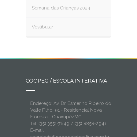
Semana das Crianças 2024
Vestibular
COOPEG / ESCOLA INTERATIVA
Endereço: Av. Dr. Esmerino Ribeiro do
Valle Filho, 91 - Residencial Nova
Floresta - Guaxupé/MG
Tel: (35) 3551-7649 / (35) 8858-2941
E-mail: