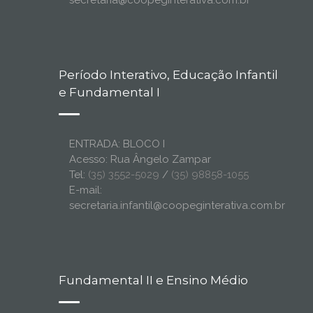
secretaria@coopeginterativa.com.br
Período Interativo, Educação Infantil
e Fundamental I
ENTRADA: BLOCO I
Acesso: Rua Ângelo Zampar
Tel:
(35) 3552-5029
/
(35) 98858-1055
E-mail:
secretaria.infantil@coopeginterativa.com.br
Fundamental II e Ensino Médio