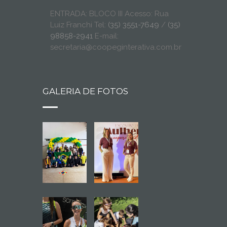
ENTRADA: BLOCO III Acesso: Rua
Luiz Franchi Tel:
(35) 3551-7649
/
(35)
98858-2941
E-mail:
secretaria@coopeginterativa.com.br
GALERIA DE FOTOS