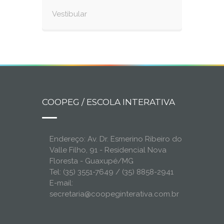
Vestibular
COOPEG / ESCOLA INTERATIVA
Endereço: Av. Dr. Esmerino Ribeiro do
Valle Filho, 91 - Residencial Nova
Floresta - Guaxupé/MG
Tel: (35) 3551-7649 / (35) 8858-2941
E-mail:
secretaria@coopeginterativa.com.br