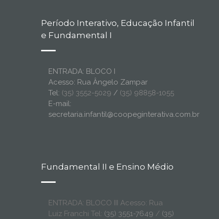
Período Interativo, Educação Infantil
e Fundamental I
ENTRADA: BLOCO I
Acesso: Rua Ângelo Zampar
Tel:
(35) 3552-5029
/
(35) 98858-1055
E-mail:
secretaria.infantil@coopeginterativa.com.br
Fundamental II e Ensino Médio
ENTRADA: BLOCO III Acesso: Rua
Luiz Franchi Tel:
(35) 3551-7649
/
(35)